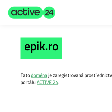
epik.ro
Tato
doména
je zaregistrovaná prostřednic
portálu
ACTIVE 24
.