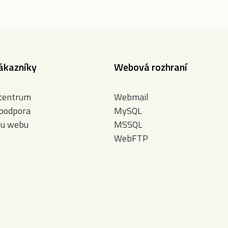
ákazníky
Webová rozhraní
 centrum
Webmail
 podpora
MySQL
bu webu
MSSQL
WebFTP