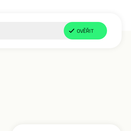
OVĚŘIT